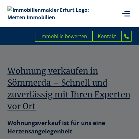
Immobilie bewerten
Kontakt
Wohnung verkaufen in
Sömmerda – Schnell und
zuverlässig mit Ihren Experten
vor Ort
Wohnungsverkauf ist für uns eine
Herzensangelegenheit