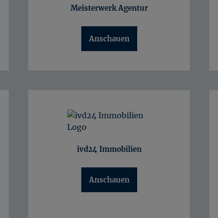
Eigentumswohnung verkaufen Unterlagen
Meisterwerk Agentur
Grundstück verkaufen Erfurt
Grundstück verkaufen Bad Langensalza
Anschauen
Grundstück verkaufen Sömmerda
ivd24 Immobilien
Anschauen