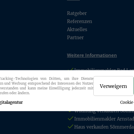
Ratgeber
Referenzen
Aktuelles
Partner
Weitere Informationen
Immobilienmakler Bad Lan
Haus verkaufen Bad Lange
Tracking-Technologien von Dritten, um ihre Dienste
ern und Werbung entsprechend der Interessen der Nutzer
Verweigern
Wohnung verkaufen Bad L
nverstanden und kann meine Einwilligung jederzeit mit
rufen oder ändern.
Grundstücksverkauf Bad L
gitalagentur
Cookie
Immobilienmakler Sömme
Wohnung verkaufen Sömm
Immobilienmakler Arnstad
Haus verkaufen Sömmerda