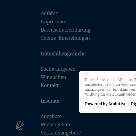
Anfahrt
Impressum
Datenschutzerklärung
Cookie-Einstellungen
Immobiliengesuche
Suche aufgeben
Wir suchen
Diese Seite nutzt Website 
anzubieten, stetig zu verbess
Kontakt
anzuzeigen. Ich bin damit ei
Wirkung für die Zukunft wider
Inserate
Powered by Ambitive - Di
Angebote
Mietangebote
Verkaufsangebote