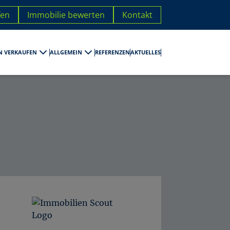
fen
Immobilie bewerten
Kontakt
N VERKAUFEN
ALLGEMEIN
REFERENZEN
AKTUELLES
ufen Erfurt
Grundstück verkaufen Arnstadt
Sie suchen
Immobilien vermieten Erfurt
posé Checkliste
Gewerbeobjekt verkaufen Erfurt
Immobilien Vermarktung
eten Erfurt
Wohnanlagen verkaufen Erfurt
Immobilien Finanzierung
rmieten Erfurt
Wohnanlagen verkaufen Erfurt
Ratgeber
Mehrfamilienhaus verkaufen Erfurt
Mehrfamilienhaus verkaufen Bad Langensalza
Mehrfamilienhaus verkaufen Sömmerda
Mehrfamilienhaus verkaufen Arnstadt
Immobilien verkaufen Erfurt