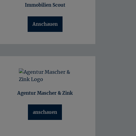
Zinshaus und Renditeobjekt Erfurt
Immobilien Scout
Zinshaus und Renditeobjekt Bad Langensalza
Zinshaus und Renditeobjekt Sömmerda
Anschauen
Zinshaus und Renditeobjekt Arnstadt
Agentur Mascher & Zink
anschauen