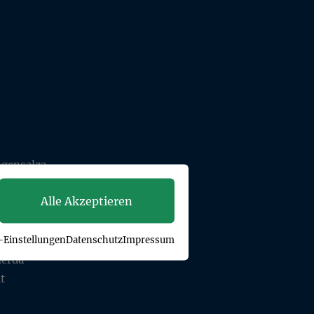
gensalza
nsalza
Alle Akzeptieren
angensalza
angensalza
-Einstellungen
Datenschutz
Impressum
rda
erda
t